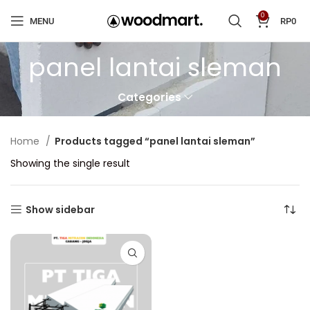
0
MENU
RP
0
panel lantai sleman
Categories
Home
Products tagged “panel lantai sleman”
Showing the single result
Show sidebar