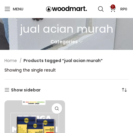
0
MENU
RP
0
jual acian murah
Categories
Home
Products tagged “jual acian murah”
Showing the single result
Show sidebar