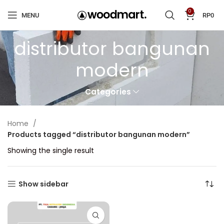
0
MENU
RP
0
distributor bangunan
modern
Categories
Home
Products tagged “distributor bangunan modern”
Showing the single result
Show sidebar