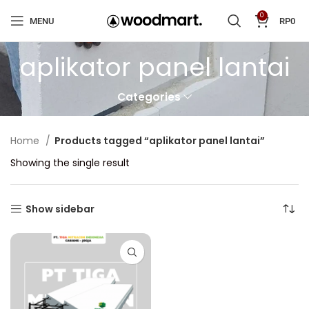
0
MENU
RP
0
aplikator panel lantai
Categories
Home
Products tagged “aplikator panel lantai”
Showing the single result
Show sidebar